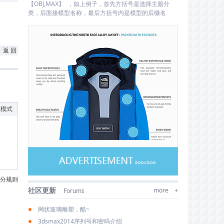
【OBJ,MAX】 ，如上例子，首先方括号是选择主题分
类，后面接模型名称，最后方括号内是模型的后缀名
返 回
级模式
分规则
社区更新
more +
Forums
网状玻璃雕塑，酷~
3dsmax2014序列号和密码介绍