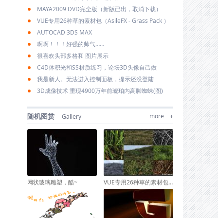
MAYA2009 DVD完全版（新版已出，取消下载）
VUE专用26种草的素材包（AsileFX - Grass Pack ）
AUTOCAD 3DS MAX
啊啊！！！好强的帅气……
很喜欢头部多格和 图片展示
C4D体积光和SS材质练习，论坛3D头像自己做
我是新人。无法进入控制面板，提示还没登陆
3D成像技术 重现4900万年前琥珀内高脚蜘蛛(图)
随机图赏
more +
Gallery
网状玻璃雕塑，酷~
VUE专用26种草的素材包（AsileFX - Grass Pack ）