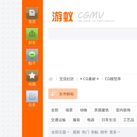
首页
好友
帖子
交流社区
≡ CG素材 ≡
CG模型库
收藏
任务
游
»
›
›
全部
场景
动物
房屋建筑
室内装饰
交通运输
服装
电器
日常生活
工艺品
全部主题
最新
热门
热帖
精华
更多