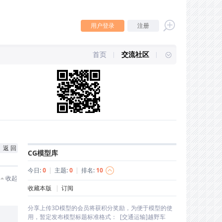
用户登录
注册
首页
交流社区
返 回
CG模型库
今日:
0
|
主题:
0
|
排名:
10
收起
收藏本版
|
订阅
分享上传3D模型的会员将获积分奖励，为便于模型的使
用，暂定发布模型标题标准格式： [交通运输]越野车