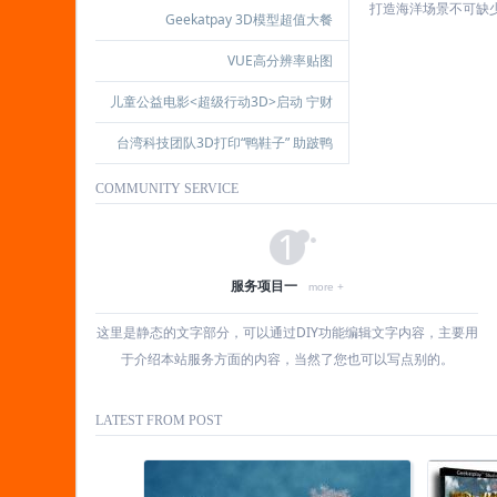
打造海洋场景不可缺少的
Geekatpay 3D模型超值大餐
（GeekatPlay 3D Models Megapack
VUE高分辨率贴图
for Vue）
儿童公益电影<超级行动3D>启动 宁财
神任编剧
台湾科技团队3D打印“鸭鞋子” 助跛鸭
行走(图)
COMMUNITY SERVICE
1
服务项目一
more +
这里是静态的文字部分，可以通过DIY功能编辑文字内容，主要用
于介绍本站服务方面的内容，当然了您也可以写点别的。
LATEST FROM POST