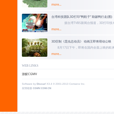
more...
台湾科技团队3D打印“鸭鞋子” 助跛鸭行走(图)
据台湾TVBS新闻台报道，3D打印技术
more...
大学校园有只鸭子因为被野狗攻击，
3D巨制《昆虫总动员》 动画王即将萌动公映
8月17日下午，即将在国内全面上映的欧洲
more...
（Minuscule: Valley of the Lost An
WEB LINKS
乌克兰黄金分割照片像油画
8月乌克兰议会再次上演“武斗”，打架照片
游蚁CGMV
more...
有网友分析了照片认为摄影师在
Software by
Discuz!
X3.4
© 2001-2013
Comsenz Inc.
友情链接
CGMV.COM.CN