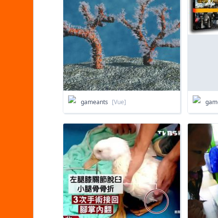
gameants
[Vue]
gam