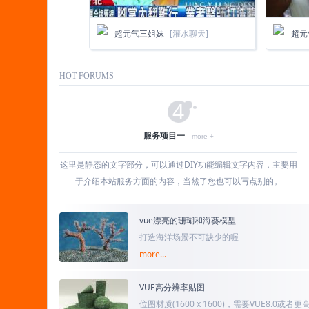
超元气三姐妹
[灌水聊天]
超元
HOT FORUMS
4
服务项目一
more +
这里是静态的文字部分，可以通过DIY功能编辑文字内容，主要用
于介绍本站服务方面的内容，当然了您也可以写点别的。
vue漂亮的珊瑚和海葵模型
超元气三姐妹
[灌水聊天]
小鹿
打造海洋场景不可缺少的喔
more...
VUE高分辨率贴图
位图材质(1600 x 1600)，需要VUE8.0或者