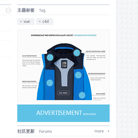
很喜欢头部多格和 图片展示
2009-12-10
主题标签
Tag
C4D体积光和SS材质练习，论坛3D头像自己做
2009-03-17
我是新人。无法进入控制面板，提示还没登陆
2009-05-19
• vue
• c4d
3D成像技术 重现4900万年前琥珀内高脚蜘蛛(图)
2011-05-20
C4D插件
2011-09-05
管理员请进
2009-05-09
超强水效果——Cinema 4D Realflow Water
2009-03-17
双节棍-刚学习3DMAX时候的练习作品
2008-12-10
ulation For Movie Production
山西人论坛申请与贵站交换友情链接
2009-01-14
台湾科技团队3D打印“鸭鞋子” 助跛鸭行走(图)
2014-08-18
Geekatpay 3D模型超值大餐（GeekatPlay 3D
2014-10-20
新人报道
2014-10-14
els Megapack for Vue）
儿童公益电影<超级行动3D>启动 宁财神任编剧
2014-08-19
VUE高分辨率贴图
2014-10-19
给你一张全面的电脑装机清单
2009-05-03
C4D的人气
2012-07-04
C4D模型与制作风格图流程
2015-04-19
社区更新
more +
大热剧集《权力的游戏》（冰与火之歌）特效详
Forums
2015-06-16