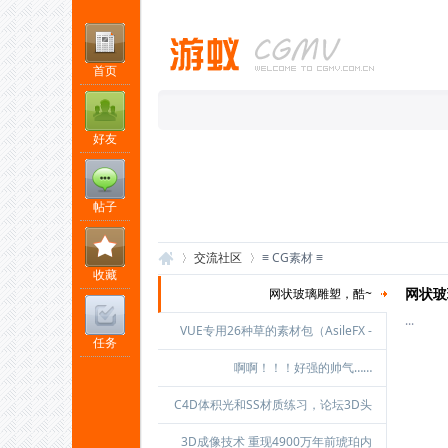
首页
好友
帖子
交流社区
≡ CG素材 ≡
收藏
网状玻
网状玻璃雕塑，酷~
...
VUE专用26种草的素材包（AsileFX -
任务
游
»
›
Grass Pack ）
啊啊！！！好强的帅气……
C4D体积光和SS材质练习，论坛3D头
像自己做
3D成像技术 重现4900万年前琥珀内