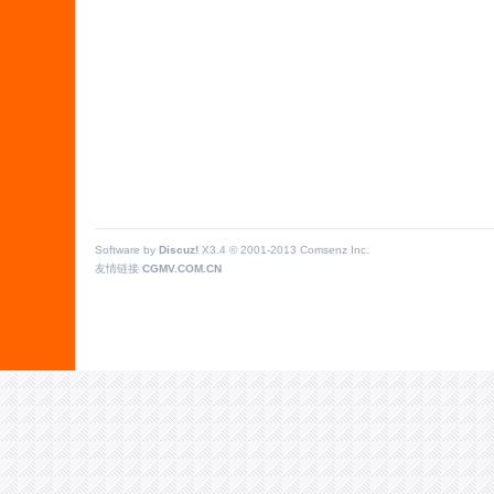
Software by
Discuz!
X3.4
© 2001-2013
Comsenz Inc.
友情链接
CGMV.COM.CN