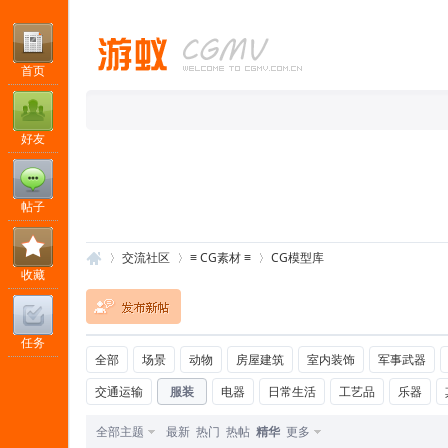
首页
好友
帖子
交流社区
≡ CG素材 ≡
CG模型库
收藏
任务
游
»
›
›
全部
场景
动物
房屋建筑
室内装饰
军事武器
交通运输
服装
电器
日常生活
工艺品
乐器
全部主题
最新
热门
热帖
精华
更多