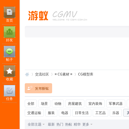
首页
好友
帖子
交流社区
≡ CG素材 ≡
CG模型库
收藏
任务
游
»
›
›
全部
场景
动物
房屋建筑
室内装饰
军事武器
交通运输
服装
电器
日常生活
工艺品
乐器
全部主题
最新
热门
热帖
精华
更多