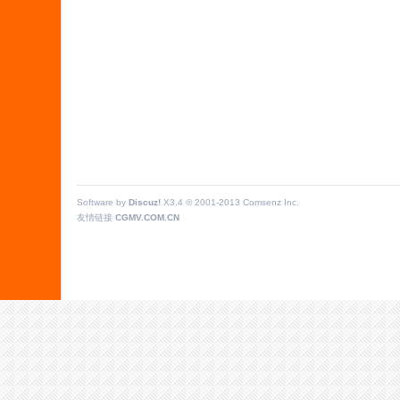
Software by
Discuz!
X3.4
© 2001-2013
Comsenz Inc.
友情链接
CGMV.COM.CN