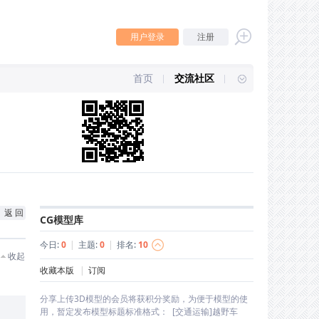
用户登录
注册
首页
交流社区
返 回
CG模型库
今日:
0
|
主题:
0
|
排名:
10
收起
收藏本版
|
订阅
分享上传3D模型的会员将获积分奖励，为便于模型的使
用，暂定发布模型标题标准格式： [交通运输]越野车