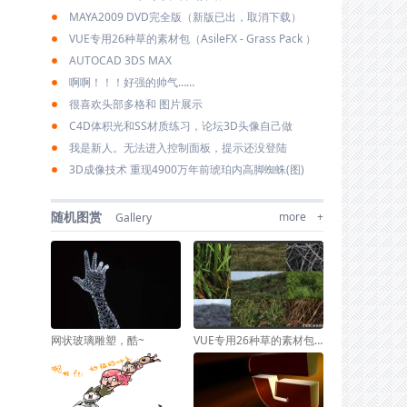
MAYA2009 DVD完全版（新版已出，取消下载）
VUE专用26种草的素材包（AsileFX - Grass Pack ）
AUTOCAD 3DS MAX
啊啊！！！好强的帅气……
很喜欢头部多格和 图片展示
C4D体积光和SS材质练习，论坛3D头像自己做
我是新人。无法进入控制面板，提示还没登陆
3D成像技术 重现4900万年前琥珀内高脚蜘蛛(图)
随机图赏
more +
Gallery
网状玻璃雕塑，酷~
VUE专用26种草的素材包（AsileFX - Grass Pack ）