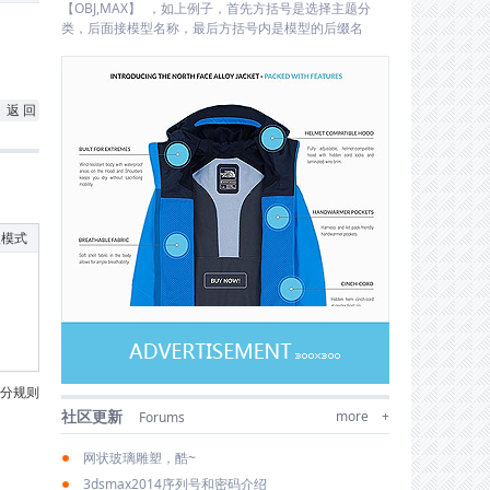
【OBJ,MAX】 ，如上例子，首先方括号是选择主题分
类，后面接模型名称，最后方括号内是模型的后缀名
返 回
级模式
分规则
社区更新
more +
Forums
网状玻璃雕塑，酷~
3dsmax2014序列号和密码介绍