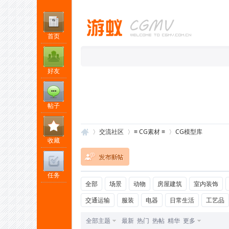
首页
好友
帖子
交流社区
≡ CG素材 ≡
CG模型库
收藏
任务
游
»
›
›
全部
场景
动物
房屋建筑
室内装饰
交通运输
服装
电器
日常生活
工艺品
全部主题
最新
热门
热帖
精华
更多